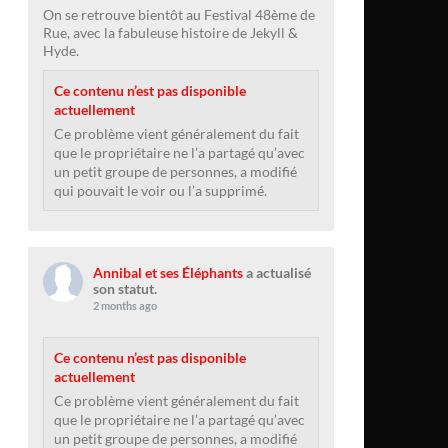
On se retrouve bientôt au Festival 48ème de
Rue, avec la fabuleuse histoire de Jekyll &
Hyde.
Ce contenu n’est pas disponible
actuellement
Ce problème vient généralement du fait
que le propriétaire ne l’a partagé qu’avec
un petit groupe de personnes, a modifié
qui pouvait le voir ou l’a supprimé.
Annibal et ses Éléphants
a actualisé
son statut.
2 months ago
Ce contenu n’est pas disponible
actuellement
Ce problème vient généralement du fait
que le propriétaire ne l’a partagé qu’avec
un petit groupe de personnes, a modifié