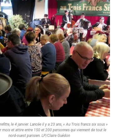
efitte, le 4 janvier. Lancée il y a 23 ans, « Au Trois francs six sous »
r mois et attire entre 150 et 200 personnes qui viennent de tout le
nord-ouest parisien. LP/Claire Guédon