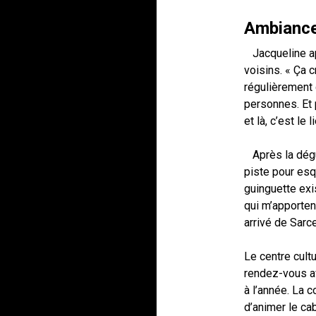
Ambiance
Jacqueline app
voisins. « Ça 
régulièrement 
personnes. Et 
et là, c’est le l
Après la dégus
piste pour esq
guinguette exi
qui m’apporte
arrivé de Sarce
Le centre cult
rendez-vous av
à l’année. La 
d’animer le cab