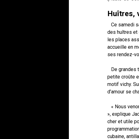
Huîtres, 
Ce samedi sal
des huîtres et 
les places ass
accueille en 
ses rendez-vo
De grandes ta
petite croûte 
motif vichy. S
d’amour se cha
« Nous venons
», explique Jac
cher et utile p
programmation 
cubaine, antill