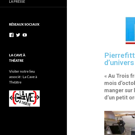
LA PRESSE
RÉSEAUX SOCIAUX
Pierrefit
LA CAVE À
THÉATRE
d’univers
Visiter notre lieu
« Au Trois f
associé : La Cave à
Théâtre
mois d’octob
manger sur l
d’un petit o