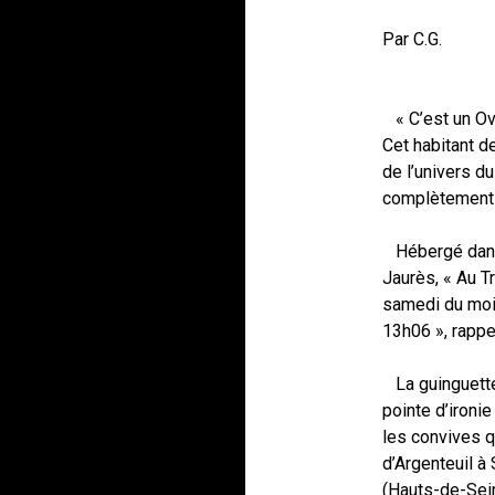
Par C.G.
« C’est un Ovn
Cet habitant de
de l’univers du
complètement p
Hébergé dans 
Jaurès, « Au T
samedi du mois
13h06 », rappe
La guinguette
pointe d’ironi
les convives q
d’Argenteuil à
(Hauts-de-Sein