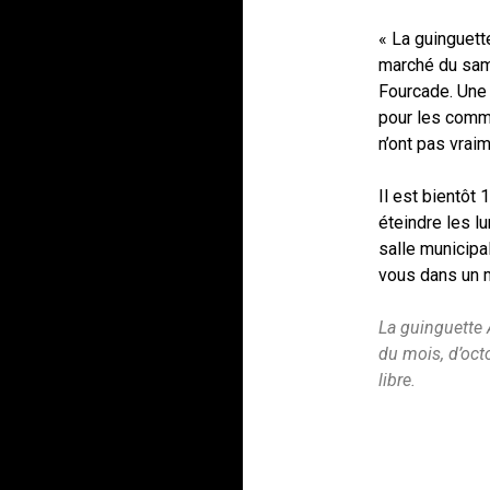
« La guinguett
marché du same
Fourcade. Une 
pour les comm
n’ont pas vrai
Il est bientôt 1
éteindre les l
salle municipa
vous dans un 
La guinguette 
du mois, d’octo
libre.