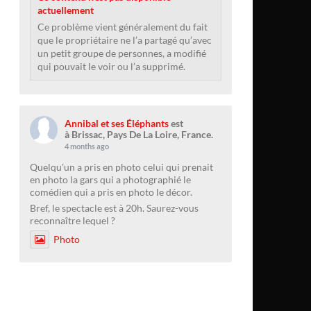
actuellement
Ce problème vient généralement du fait
que le propriétaire ne l’a partagé qu’avec
un petit groupe de personnes, a modifié
qui pouvait le voir ou l’a supprimé.
Annibal et ses Éléphants
est
à Brissac, Pays De La Loire, France.
4 months ago
Quelqu'un a pris en photo celui qui prenait
en photo la gars qui a photographié le
comédien qui a pris en photo le décor.
Bref, le spectacle est à 20h. Saurez-vous
reconnaître lequel ?
Photo