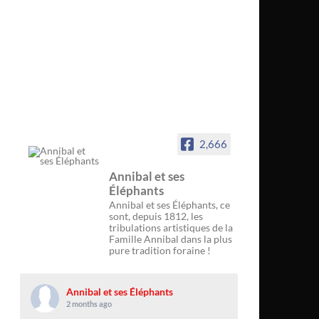
2,666
Annibal et ses
Éléphants
Annibal et ses Éléphants, ce
sont, depuis 1812, les
tribulations artistiques de la
Famille Annibal dans la plus
pure tradition foraine !
Annibal et ses Éléphants
2 months ago