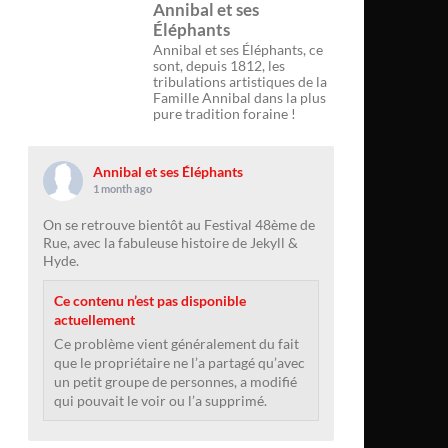
Annibal et ses
Éléphants
Annibal et ses Éléphants, ce
sont, depuis 1812, les
tribulations artistiques de la
Famille Annibal dans la plus
pure tradition foraine !
Annibal et ses Éléphants
1 month ago
On se retrouve bientôt au Festival 48ème de
Rue, avec la fabuleuse histoire de Jekyll &
Hyde.
Ce contenu n’est pas disponible
actuellement
Ce problème vient généralement du fait
que le propriétaire ne l’a partagé qu’avec
un petit groupe de personnes, a modifié
qui pouvait le voir ou l’a supprimé.