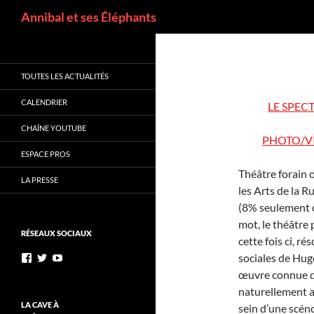
Annibal et ses Éléphants
TOUTES LES ACTUALITÉS
CALENDRIER
LE SPEC
CHAÎNE YOUTUBE
PHOTO/V
ESPACE PROS
Théâtre forain o
LA PRESSE
les Arts de la R
(8% seulement d
mot, le théâtre 
RÉSEAUX SOCIAUX
cette fois ci, r
sociales de Hug
œuvre connue de
naturellement a
LA CAVE À
sein d’une scén