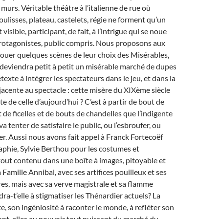
 murs. Véritable théâtre à l’italienne de rue où
coulisses, plateau, castelets, régie ne forment qu’un
visible, participant, de fait, à l’intrigue qui se noue
protagonistes, public compris. Nous proposons aux
jouer quelques scènes de leur choix des Misérables,
deviendra petit à petit un misérable marché de dupes
étexte à intégrer les spectateurs dans le jeu, et dans la
jacente au spectacle : cette misère du XIXème siècle
te de celle d’aujourd’hui ? C’est à partir de bout de
 de ficelles et de bouts de chandelles que l’indigente
a tenter de satisfaire le public, ou l’esbroufer, ou
er. Aussi nous avons fait appel à Franck Fortecoëf
aphie, Sylvie Berthou pour les costumes et
tout contenu dans une boîte à images, pitoyable et
Famille Annibal, avec ses artifices pouilleux et ses
es, mais avec sa verve magistrale et sa flamme
dra-t’elle à stigmatiser les Thénardier actuels? La
ste, son ingéniosité à raconter le monde, à refléter son
nt-elles au pouvoir tout puissant du marché du