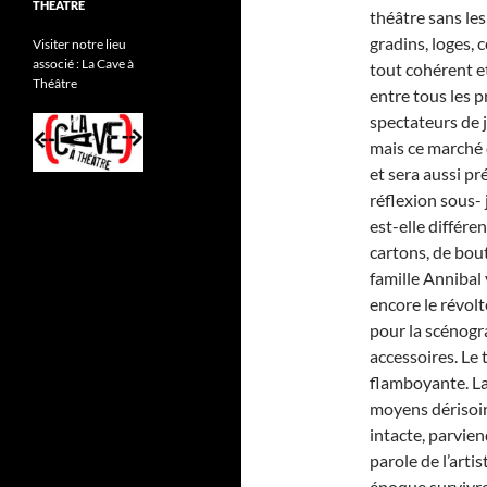
THÉATRE
théâtre sans les
gradins, loges, 
Visiter notre lieu
associé : La Cave à
tout cohérent et 
Théâtre
entre tous les 
spectateurs de 
mais ce marché 
et sera aussi pr
réflexion sous- 
est-elle différen
cartons, de bout
famille Annibal v
encore le révolt
pour la scénogr
accessoires. Le 
flamboyante. La 
moyens dérisoir
intacte, parvien
parole de l’arti
époque survivro