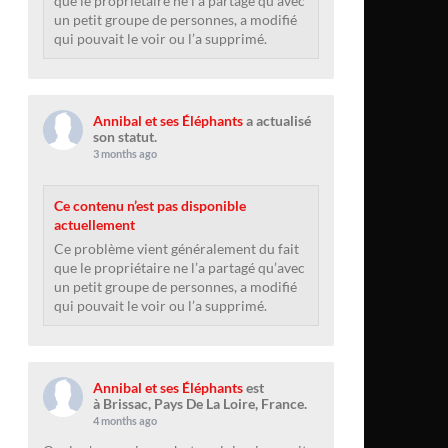
que le propriétaire ne l’a partagé qu’avec
un petit groupe de personnes, a modifié
qui pouvait le voir ou l’a supprimé.
Annibal et ses Éléphants
a actualisé
son statut.
3 months ago
Ce contenu n’est pas disponible
actuellement
Ce problème vient généralement du fait
que le propriétaire ne l’a partagé qu’avec
un petit groupe de personnes, a modifié
qui pouvait le voir ou l’a supprimé.
Annibal et ses Éléphants
est
à Brissac, Pays De La Loire, France.
4 months ago