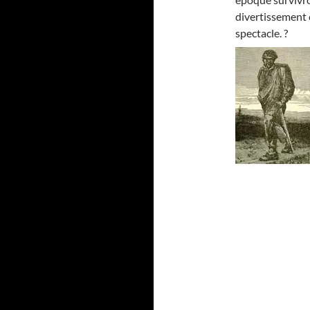
divertissement 
spectacle. ?