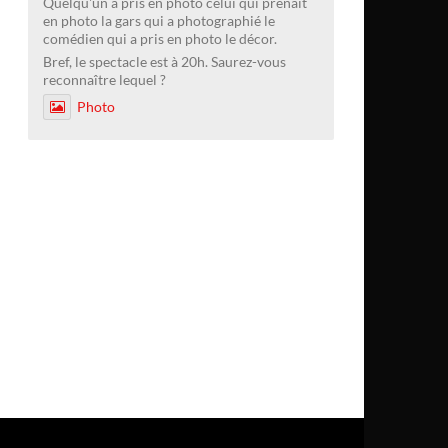
Quelqu'un a pris en photo celui qui prenait
en photo la gars qui a photographié le
comédien qui a pris en photo le décor.
Bref, le spectacle est à 20h. Saurez-vous
reconnaître lequel ?
Photo