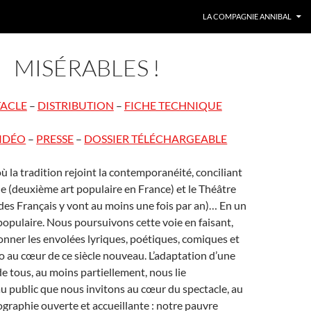
LA COMPAGNIE ANNIBAL
MISÉRABLES !
TACLE
–
DISTRIBUTION
–
FICHE TECHNIQUE
IDÉO
–
PRESSE
–
DOSSIER TÉLÉCHARGEABLE
ù la tradition rejoint la contemporanéité, conciliant
ue (deuxième art populaire en France) et le Théâtre
es Français y vont au moins une fois par an)… En un
populaire.
Nous poursuivons cette voie en faisant,
ésonner les envolées lyriques, poétiques, comiques et
o au cœur de ce siècle nouveau. L’adaptation d’une
 tous, au moins partiellement, nous lie
u public que nous invitons au cœur du spectacle, au
ographie ouverte et accueillante : notre pauvre