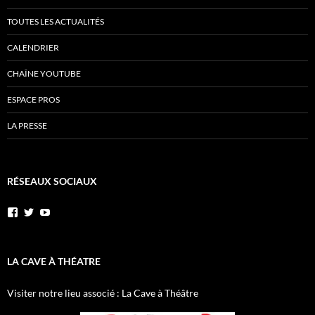
TOUTES LES ACTUALITÉS
CALENDRIER
CHAÎNE YOUTUBE
ESPACE PROS
LA PRESSE
RÉSEAUX SOCIAUX
Voir
Voir
YouTube
le
le
profil
profil
de
de
AnnibalEtSesElephants
annibal_lacave
LA CAVE À THÉATRE
sur
sur
Facebook
Twitter
Visiter notre lieu associé : La Cave à Théâtre