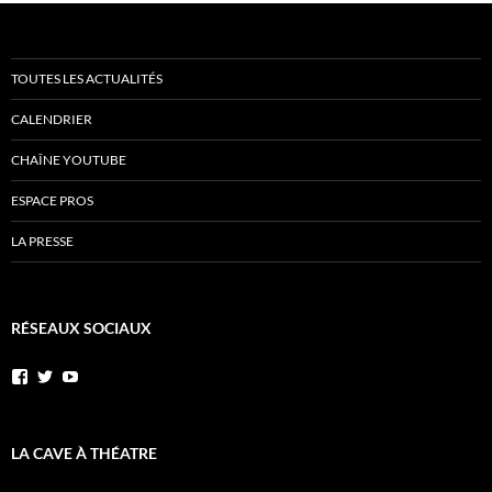
TOUTES LES ACTUALITÉS
CALENDRIER
CHAÎNE YOUTUBE
ESPACE PROS
LA PRESSE
RÉSEAUX SOCIAUX
Voir
Voir
YouTube
le
le
profil
profil
de
de
AnnibalEtSesElephants
annibal_lacave
LA CAVE À THÉATRE
sur
sur
Facebook
Twitter