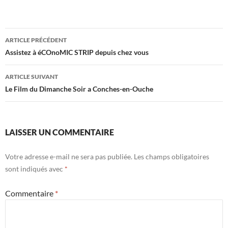
u
u
r
r
T
F
w
a
i
c
t
e
t
b
ARTICLE PRÉCÉDENT
e
o
Assistez à éCOnoMIC STRIP depuis chez vous
r
o
(
k
o
(
u
o
ARTICLE SUIVANT
v
u
r
v
Le Film du Dimanche Soir a Conches-en-Ouche
e
r
d
e
a
d
n
a
s
n
u
s
LAISSER UN COMMENTAIRE
n
u
e
n
n
e
o
n
Votre adresse e-mail ne sera pas publiée.
Les champs obligatoires
u
o
v
u
sont indiqués avec
*
e
v
l
e
l
l
e
l
Commentaire
*
f
e
e
f
n
e
ê
n
t
ê