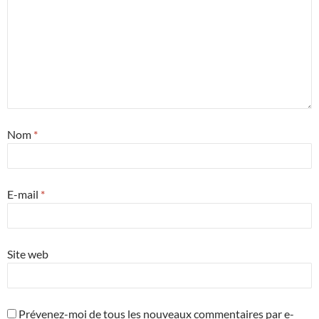
r
t
e
r
)
e
)
Nom
*
E-mail
*
Site web
Prévenez-moi de tous les nouveaux commentaires par e-