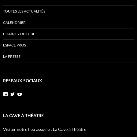
TOUTES LES ACTUALITÉS
CALENDRIER
CHAÎNE YOUTUBE
ESPACE PROS
LA PRESSE
RÉSEAUX SOCIAUX
Voir
Voir
YouTube
le
le
profil
profil
de
de
AnnibalEtSesElephants
annibal_lacave
LA CAVE À THÉATRE
sur
sur
Facebook
Twitter
Visiter notre lieu associé : La Cave à Théâtre