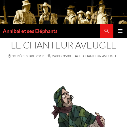
Recherche
Annibal et ses Éléphants
ALLER
MENU
AU
LE CHANTEUR AVEUGLE
PRINCI
CONTENU
13 DÉCEMBRE 2019
2480 × 3508
LE CHANTEUR AVEUGLE