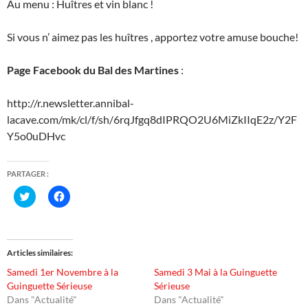
Au menu : Huîtres et vin blanc !
Si vous n’ aimez pas les huîtres , apportez votre amuse bouche!
Page Facebook du Bal des Martines
:
http://r.newsletter.annibal-
lacave.com/mk/cl/f/sh/6rqJfgq8dIPRQO2U6MiZkIIqE2z/Y2F
Y5o0uDHvc
PARTAGER :
C
C
l
l
i
i
q
q
u
u
e
e
z
z
Articles similaires
p
p
o
o
Samedi 1er Novembre à la
Samedi 3 Mai à la Guinguette
u
u
r
r
Guinguette Sérieuse
Sérieuse
p
p
Dans "Actualité"
Dans "Actualité"
a
a