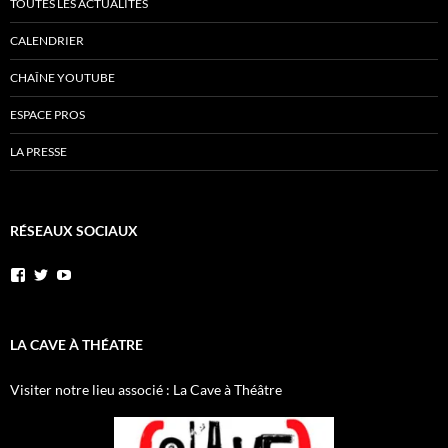
TOUTES LES ACTUALITÉS
CALENDRIER
CHAÎNE YOUTUBE
ESPACE PROS
LA PRESSE
RÉSEAUX SOCIAUX
Voir
Voir
YouTube
le
le
profil
profil
de
de
AnnibalEtSesElephants
annibal_lacave
LA CAVE À THÉATRE
sur
sur
Facebook
Twitter
Visiter notre lieu associé : La Cave à Théâtre