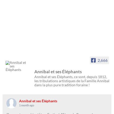
l
l
e
l
f
e
e
f
n
e
ê
n
t
ê
r
t
e
r
)
e
)
2,666
Annibal et ses Éléphants
Annibal et ses Éléphants, ce sont, depuis 1812,
les tribulations artistiques de la Famille Annibal
dans la plus pure tradition foraine !
Annibal et ses Éléphants
1 month ago