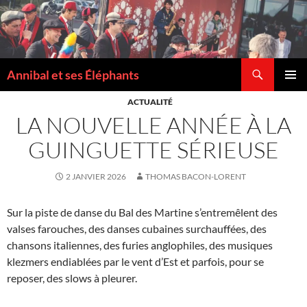
Recherche
Annibal et ses Éléphants
ALLER
MENU
AU
ACTUALITÉ
PRINCI
CONTENU
LA NOUVELLE ANNÉE À LA
GUINGUETTE SÉRIEUSE
2 JANVIER 2026
THOMAS BACON-LORENT
Sur la piste de danse du Bal des Martine s’entremêlent des
valses farouches, des danses cubaines surchauffées, des
chansons italiennes, des furies anglophiles, des musiques
klezmers endiablées par le vent d’Est et parfois, pour se
reposer, des slows à pleurer.