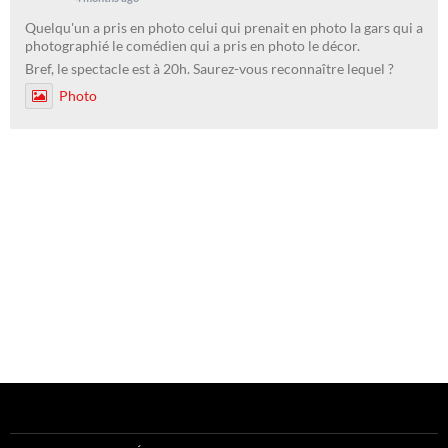
Quelqu'un a pris en photo celui qui prenait en photo la gars qui a
photographié le comédien qui a pris en photo le décor.
Bref, le spectacle est à 20h. Saurez-vous reconnaître lequel ?
Photo