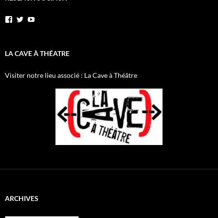
Voir
Voir
YouTube
le
le
profil
profil
de
de
AnnibalEtSesElephants
annibal_lacave
LA CAVE À THÉATRE
sur
sur
Facebook
Twitter
Visiter notre lieu associé : La Cave à Théâtre
ARCHIVES