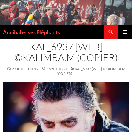
Recherche
Annibal et ses Éléphants
ALLER
MENU
AU
KAL_6937 [WEB]
PRINCI
CONTENU
©KALIMBA.M (COPIER)
29 JUILLET 2019
1620 × 1080
KAL_6937 [WEB] ©KALIMBA.M
(COPIER)