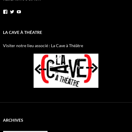
Voir
Voir
YouTube
le
le
profil
profil
de
de
AnnibalEtSesElephants
annibal_lacave
LA CAVE À THÉATRE
sur
sur
Facebook
Twitter
Visiter notre lieu associé : La Cave à Théâtre
ARCHIVES