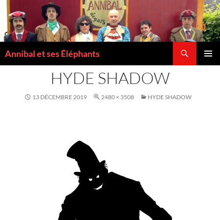
Recherche
Annibal et ses Éléphants
ALLER
MENU
AU
HYDE SHADOW
PRINCI
CONTENU
13 DÉCEMBRE 2019
2480 × 3508
HYDE SHADOW