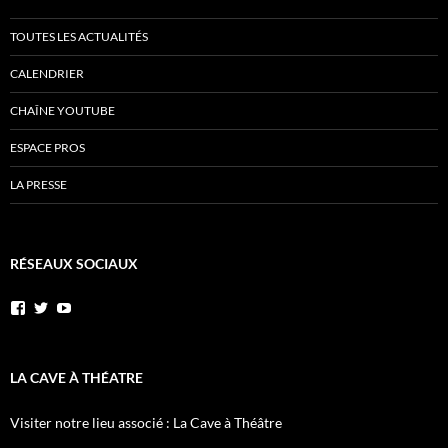
TOUTES LES ACTUALITÉS
CALENDRIER
CHAÎNE YOUTUBE
ESPACE PROS
LA PRESSE
RÉSEAUX SOCIAUX
Voir
Voir
YouTube
le
le
profil
profil
de
de
AnnibalEtSesElephants
annibal_lacave
LA CAVE À THÉATRE
sur
sur
Facebook
Twitter
Visiter notre lieu associé : La Cave à Théâtre