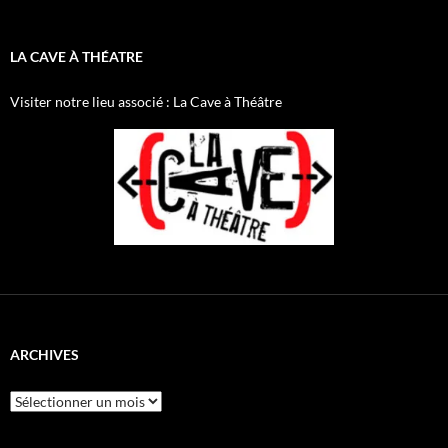
le
le
profil
profil
de
de
AnnibalEtSesElephants
annibal_lacave
LA CAVE À THÉATRE
sur
sur
Facebook
Twitter
Visiter notre lieu associé : La Cave à Théâtre
ARCHIVES
Archives