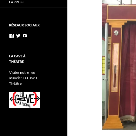
LA PRESSE
RÉSEAUX SOCIAUX
Voir
Voir
YouTube
le
le
profil
profil
de
de
AnnibalEtSesElephants
annibal_lacave
LA CAVE À
sur
sur
THÉATRE
Facebook
Twitter
Visiter notre lieu
associé : La Cave à
Théâtre