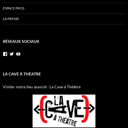
ESPACE PROS
LA PRESSE
RÉSEAUX SOCIAUX
Voir
Voir
YouTube
le
le
profil
profil
de
de
AnnibalEtSesElephants
annibal_lacave
LA CAVE À THÉATRE
sur
sur
Facebook
Twitter
Visiter notre lieu associé : La Cave à Théâtre