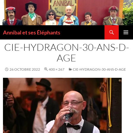
Recherche
Annibal et ses Éléphants
ALLER
MENU
AU
CIE-HYDRAGON-30-ANS-D-
PRINCI
CONTENU
AGE
26 OCTOBRE 2022
400 × 267
CIE-HYDRAGON-30-ANS-D-AGE