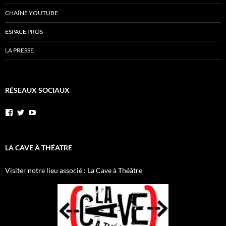
CHAÎNE YOUTUBE
ESPACE PROS
LA PRESSE
RÉSEAUX SOCIAUX
Voir
Voir
YouTube
le
le
profil
profil
de
de
AnnibalEtSesElephants
annibal_lacave
LA CAVE À THÉATRE
sur
sur
Facebook
Twitter
Visiter notre lieu associé : La Cave à Théâtre