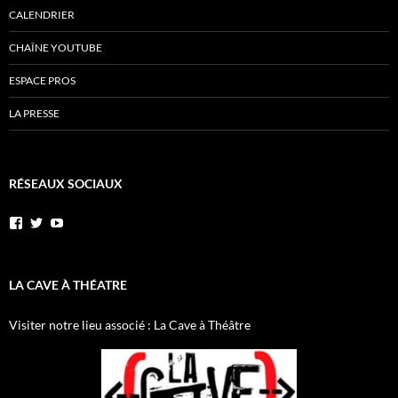
CALENDRIER
CHAÎNE YOUTUBE
ESPACE PROS
LA PRESSE
RÉSEAUX SOCIAUX
Voir
Voir
YouTube
le
le
profil
profil
de
de
AnnibalEtSesElephants
annibal_lacave
LA CAVE À THÉATRE
sur
sur
Facebook
Twitter
Visiter notre lieu associé : La Cave à Théâtre