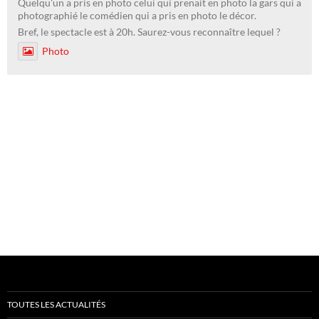
Quelqu'un a pris en photo celui qui prenait en photo la gars qui a
photographié le comédien qui a pris en photo le décor.
Bref, le spectacle est à 20h. Saurez-vous reconnaître lequel ?
Photo
TOUTES LES ACTUALITÉS