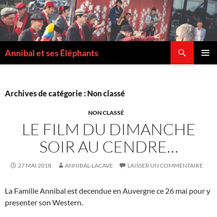
Recherche
Annibal et ses Éléphants
ALLER
MENU
AU
PRINCI
CONTENU
Archives de catégorie : Non classé
NON CLASSÉ
LE FILM DU DIMANCHE
SOIR AU CENDRE…
27 MAI 2018
ANNIBAL-LACAVE
LAISSER UN COMMENTAIRE
La Famille Annibal est decendue en Auvergne ce 26 mai pour y
presenter son Western.