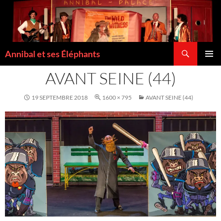
Recherche
Annibal et ses Éléphants
ALLER
MENU
AU
AVANT SEINE (44)
PRINCI
CONTENU
19 SEPTEMBRE 2018
1600 × 795
AVANT SEINE (44)