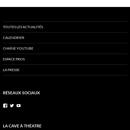
TOUTES LES ACTUALITÉS
CALENDRIER
CHAÎNE YOUTUBE
ESPACE PROS
LA PRESSE
RÉSEAUX SOCIAUX
Voir
Voir
YouTube
le
le
profil
profil
de
de
AnnibalEtSesElephants
annibal_lacave
LA CAVE À THÉATRE
sur
sur