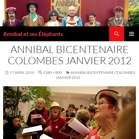
Recherche
Annibal et ses Éléphants
ALLER
MENU
AU
ANNIBAL BICENTENAIRE
PRINCI
CONTENU
COLOMBES JANVIER 2012
17 AVRIL 2019
1280 × 800
ANNIBAL BICENTENAIRE COLOMBES
JANVIER 2012