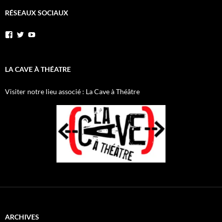
RÉSEAUX SOCIAUX
Voir
Voir
YouTube
le
le
profil
profil
de
de
AnnibalEtSesElephants
annibal_lacave
LA CAVE À THÉATRE
sur
sur
Facebook
Twitter
Visiter notre lieu associé : La Cave à Théâtre
ARCHIVES