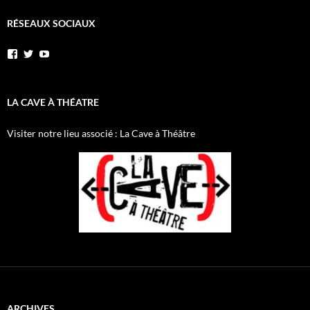
RÉSEAUX SOCIAUX
Voir
Voir
YouTube
le
le
profil
profil
de
de
AnnibalEtSesElephants
annibal_lacave
LA CAVE À THÉATRE
sur
sur
Facebook
Twitter
Visiter notre lieu associé : La Cave à Théâtre
ARCHIVES