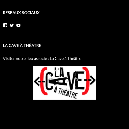
RÉSEAUX SOCIAUX
Voir
Voir
YouTube
le
le
profil
profil
de
de
AnnibalEtSesElephants
annibal_lacave
LA CAVE À THÉATRE
sur
sur
Facebook
Twitter
Visiter notre lieu associé : La Cave à Théâtre