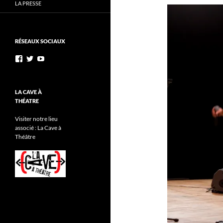
LA PRESSE
RÉSEAUX SOCIAUX
Voir
Voir
YouTube
le
le
profil
profil
de
de
AnnibalEtSesElephants
annibal_lacave
LA CAVE À
sur
sur
THÉATRE
Facebook
Twitter
Visiter notre lieu
associé : La Cave à
Théâtre