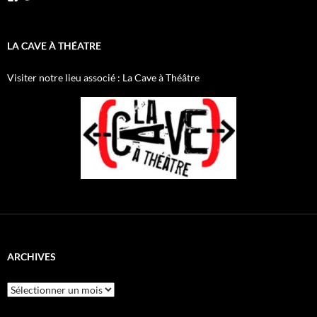
le
le
profil
profil
de
de
AnnibalEtSesElephants
annibal_lacave
LA CAVE À THÉATRE
sur
sur
Facebook
Twitter
Visiter notre lieu associé : La Cave à Théâtre
ARCHIVES
Archives