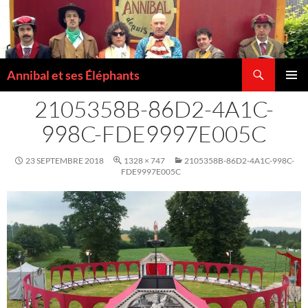
Recherche
Annibal et ses Éléphants
ALLER
MENU
AU
2105358B-86D2-4A1C-
PRINCI
CONTENU
998C-FDE9997E005C
23 SEPTEMBRE 2018
1328 × 747
2105358B-86D2-4A1C-998C-
FDE9997E005C