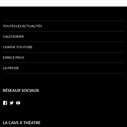
TOUTES LES ACTUALITÉS
CALENDRIER
CHAÎNE YOUTUBE
ESPACE PROS
LA PRESSE
RÉSEAUX SOCIAUX
Voir
Voir
YouTube
le
le
profil
profil
de
de
AnnibalEtSesElephants
annibal_lacave
LA CAVE À THÉATRE
sur
sur