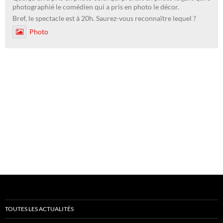
photographié le comédien qui a pris en photo le décor.
Bref, le spectacle est à 20h. Saurez-vous reconnaître lequel ?
Photo
TOUTES LES ACTUALITÉS