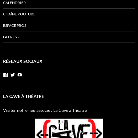
CALENDRIER
CHAÎNE YOUTUBE
ESPACE PROS
LA PRESSE
RÉSEAUX SOCIAUX
Voir
Voir
YouTube
le
le
profil
profil
de
de
AnnibalEtSesElephants
annibal_lacave
LA CAVE À THÉATRE
sur
sur
Facebook
Twitter
Visiter notre lieu associé : La Cave à Théâtre