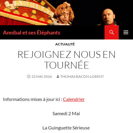
Recherche
Annibal et ses Éléphants
ALLER
MENU
AU
ACTUALITÉ
PRINCI
CONTENU
REJOIGNEZ NOUS EN
TOURNÉE
22 MAI 2026
THOMAS BACON-LORENT
Informations mises à jour ici :
Calendrier
Samedi 2 Mai
La Guinguette Sérieuse