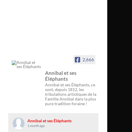
2,666
Annibal et ses
Éléphants
Annibal et ses Éléphants, ce
sont, depuis 1812, les
tribulations artistiques de la
Famille Annibal dans la plus
pure tradition foraine !
Annibal et ses Éléphants
1 month ago