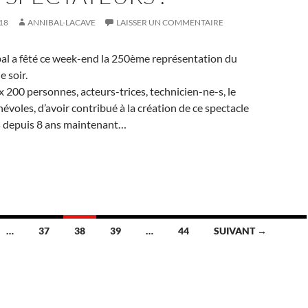
18
ANNIBAL-LACAVE
LAISSER UN COMMENTAIRE
bal a fêté ce week-end la 250ème représentation du
 soir.
 200 personnes, acteurs-trices, technicien-ne-s, le
évoles, d’avoir contribué à la création de ce spectacle
 depuis 8 ans maintenant…
…
37
38
39
…
44
SUIVANT →