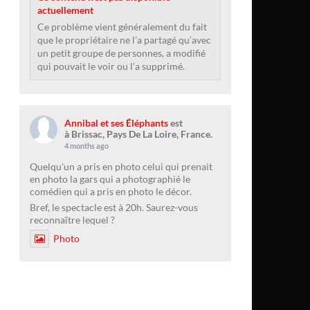
actuellement
Ce problème vient généralement du fait
que le propriétaire ne l’a partagé qu’avec
un petit groupe de personnes, a modifié
qui pouvait le voir ou l’a supprimé.
Annibal et ses Éléphants
est
à Brissac, Pays De La Loire, France.
4 months ago
Quelqu'un a pris en photo celui qui prenait
en photo la gars qui a photographié le
comédien qui a pris en photo le décor.
Bref, le spectacle est à 20h. Saurez-vous
reconnaître lequel ?
Photo