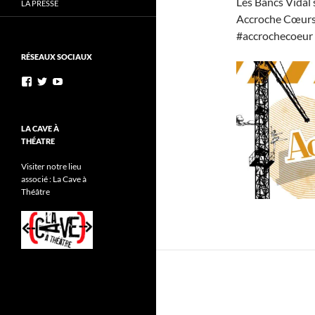
Les Bancs Vidal 
LA PRESSE
Accroche Cœurs
#accrochecoeur
RÉSEAUX SOCIAUX
Voir
Voir
YouTube
le
le
profil
profil
de
de
AnnibalEtSesElephants
annibal_lacave
LA CAVE À
sur
sur
THÉATRE
Facebook
Twitter
Visiter notre lieu
associé : La Cave à
Théâtre