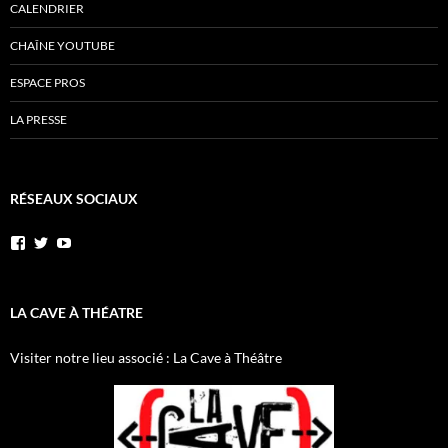
CALENDRIER
CHAÎNE YOUTUBE
ESPACE PROS
LA PRESSE
RÉSEAUX SOCIAUX
Voir
Voir
YouTube
le
le
profil
profil
de
de
AnnibalEtSesElephants
annibal_lacave
LA CAVE À THÉATRE
sur
sur
Facebook
Twitter
Visiter notre lieu associé : La Cave à Théâtre