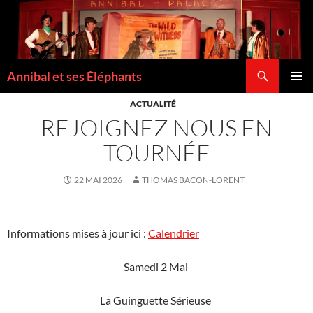
Recherche
Annibal et ses Éléphants
ALLER
MENU
AU
ACTUALITÉ
PRINCI
CONTENU
REJOIGNEZ NOUS EN
TOURNÉE
22 MAI 2026
THOMAS BACON-LORENT
Informations mises à jour ici :
Calendrier
Samedi 2 Mai
La Guinguette Sérieuse