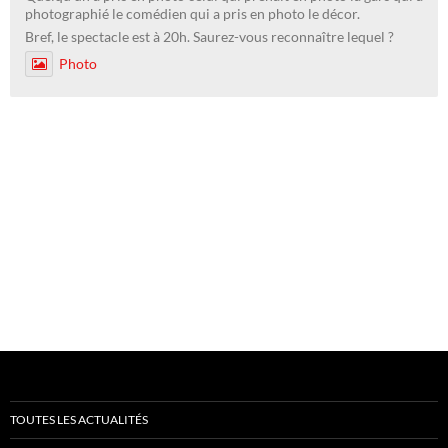
photographié le comédien qui a pris en photo le décor.
Bref, le spectacle est à 20h. Saurez-vous reconnaître lequel ?
Photo
TOUTES LES ACTUALITÉS