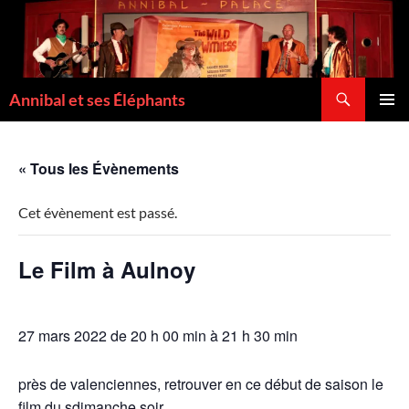
Recherche
Annibal et ses Éléphants
ALLER
MENU
AU
PRINCI
CONTENU
« Tous les Évènements
Cet évènement est passé.
Le Film à Aulnoy
27 mars 2022 de 20 h 00 min
à
21 h 30 min
près de valenciennes, retrouver en ce début de saison le
film du sdimanche soir