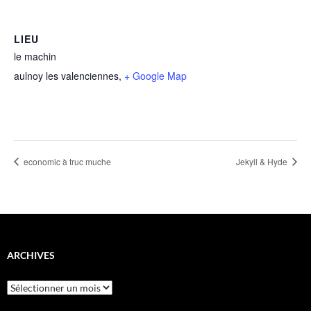
LIEU
le machin
aulnoy les valenciennes
,
+ Google Map
economic à truc muche
Jekyll & Hyde
ARCHIVES
Archives