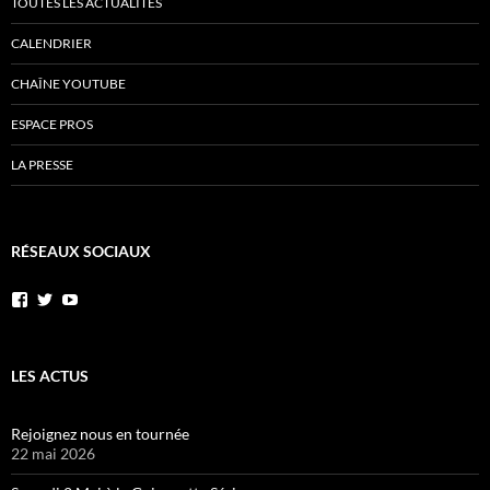
TOUTES LES ACTUALITÉS
CALENDRIER
CHAÎNE YOUTUBE
ESPACE PROS
LA PRESSE
RÉSEAUX SOCIAUX
Voir
Voir
YouTube
le
le
profil
profil
de
de
AnnibalEtSesElephants
annibal_lacave
LES ACTUS
sur
sur
Facebook
Twitter
Rejoignez nous en tournée
22 mai 2026