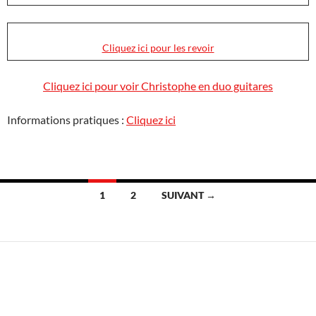
Cliquez ici pour les revoir
Cliquez ici pour voir Christophe en duo guitares
Informations pratiques :
Cliquez ici
Navigation
1
2
SUIVANT →
des
articles