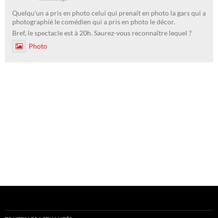
Quelqu'un a pris en photo celui qui prenait en photo la gars qui a
photographié le comédien qui a pris en photo le décor.
Bref, le spectacle est à 20h. Saurez-vous reconnaître lequel ?
Photo