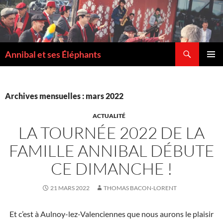
Recherche
Annibal et ses Éléphants
ALLER
MENU
AU
PRINCI
CONTENU
Archives mensuelles : mars 2022
ACTUALITÉ
LA TOURNÉE 2022 DE LA
FAMILLE ANNIBAL DÉBUTE
CE DIMANCHE !
21 MARS 2022
THOMAS BACON-LORENT
Et c’est à Aulnoy-lez-Valenciennes que nous aurons le plaisir