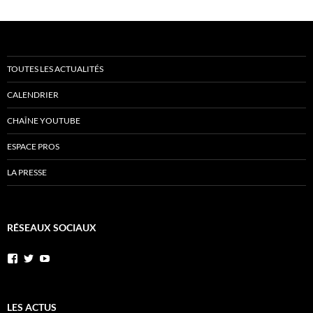
TOUTES LES ACTUALITÉS
CALENDRIER
CHAÎNE YOUTUBE
ESPACE PROS
LA PRESSE
RÉSEAUX SOCIAUX
Voir
Voir
YouTube
le
le
profil
profil
de
de
AnnibalEtSesElephants
annibal_lacave
LES ACTUS