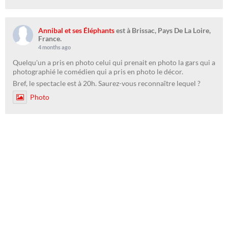
Annibal et ses Éléphants
est à Brissac, Pays De La Loire,
France.
4 months ago
Quelqu'un a pris en photo celui qui prenait en photo la gars qui a
photographié le comédien qui a pris en photo le décor.
Bref, le spectacle est à 20h. Saurez-vous reconnaître lequel ?
Photo