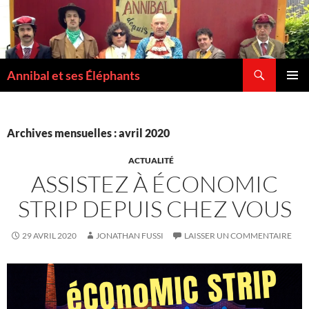
Recherche
Annibal et ses Éléphants
ALLER
MENU
AU
PRINCI
CONTENU
Archives mensuelles : avril 2020
ACTUALITÉ
ASSISTEZ À ÉCONOMIC
STRIP DEPUIS CHEZ VOUS
29 AVRIL 2020
JONATHAN FUSSI
LAISSER UN COMMENTAIRE