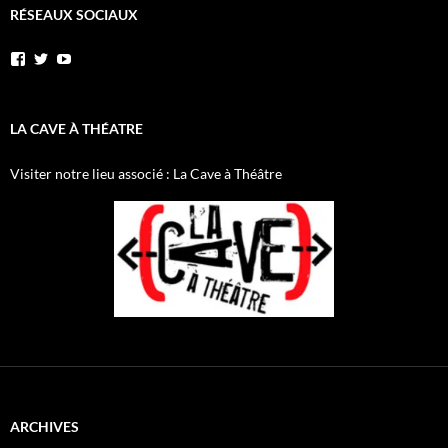
RÉSEAUX SOCIAUX
Voir
Voir
YouTube
le
le
profil
profil
de
de
AnnibalEtSesElephants
annibal_lacave
LA CAVE À THÉATRE
sur
sur
Facebook
Twitter
Visiter notre lieu associé : La Cave à Théâtre
ARCHIVES